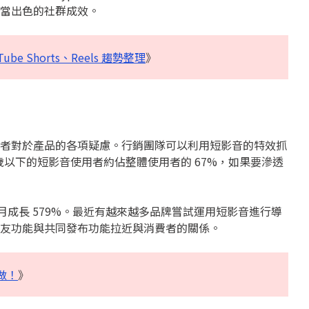
當出色的社群成效。
be Shorts、Reels 趨勢整理
》
者對於產品的各項疑慮。行銷團隊可以利用短影音的特效抓
歲以下的短影音使用者約佔整體使用者的 67%，如果要滲透
4 月成長 579%。最近有越來越多品牌嘗試運用短影音進行導
配摯友功能與共同發布功能拉近與消費者的關係。
麼做！
》