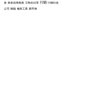
行銷
食
美食自學廚房
艾琳的日常
行銷科技
公司
開箱
電商工具
黃阿瑪