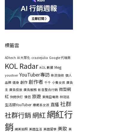
標籤雲
ADtech
AI 大眾化
craziejulia
Google 代理商
KOL Radar
Meg
KOL 數據
YouTuber專訪
youdoer
串流技術
個人
創作者
創作
品牌
健身
千千
小隻女孩
廣告
微型網
主
廣告投放
廣告服務
影音整合行銷
旅遊
紅
快問快打
情侶
東南亞電商
林冠廷
社群
直播
生活類YouTuber
療癒系女孩
網紅行
社群行銷
網紅
銷
美妝
網美拍照
美國生活
美國留學
美