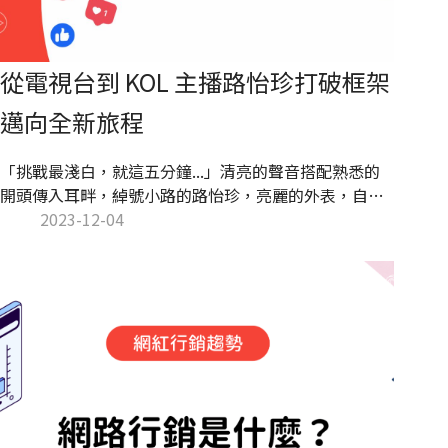
從電視台到 KOL 主播路怡珍打破框架
邁向全新旅程
「挑戰最淺白，就這五分鐘...」清亮的聲音搭配熟悉的
開頭傳入耳畔，綽號小路的路怡珍，亮麗的外表，自信
而從容地姿態，將複雜的新聞脈絡，伴隨一字一句清晰
2023-12-04
的口白，化為簡單易懂的故事。不被主播框架侷限，路
怡珍在事業正起飛之際，不斷嘗試、轉換跑道，歷經主
播與主持身份的轉變，近年更開始經營自媒體，展露多
重魅力開拓更多可能性。