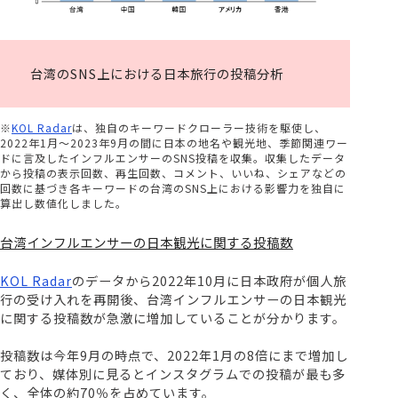
台湾のSNS上における日本旅行の投稿分析
※
KOL Radar
は、独自のキーワードクローラー技術を駆使し、
2022年1月〜2023年9月の間に日本の地名や観光地、季節関連ワー
ドに言及したインフルエンサーのSNS投稿を収集。収集したデータ
から投稿の表示回数、再生回数、コメント、いいね、シェアなどの
回数に基づき各キーワードの台湾のSNS上における影響力を独自に
算出し数値化しました。
台湾インフルエンサーの日本観光に関する投稿数
KOL Radar
のデータから2022年10月に日本政府が個人旅
行の受け入れを再開後、台湾インフルエンサーの日本観光
に関する投稿数が急激に増加していることが分かります。
投稿数は今年9月の時点で、2022年1月の8倍にまで増加し
ており、媒体別に見るとインスタグラムでの投稿が最も多
く、全体の約70％を占めています。