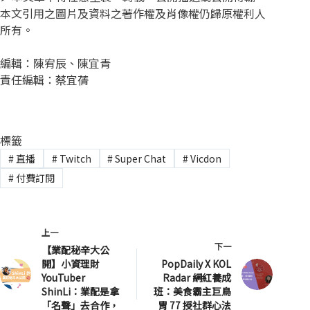
本文引用之圖片及資料之著作權及肖像權仍歸原權利人
所有。
編輯：陳宥辰、陳宜青
責任編輯：蔡宜蒨
標籤
#
直播
#
Twitch
#
Super Chat
#
Vicdon
#
付費訂閱
上一
下一
【業配秘辛大公
開】小資理財
PopDaily X KOL
YouTuber
Radar 網紅養成
ShinLi：業配是拿
班：美食霸主巨鳥
「名聲」去合作，
胃 77 授社群心法