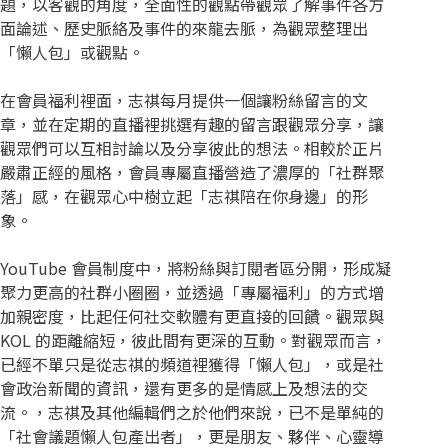
題，以客觀的角度，全面性的觀點帶觀眾了解事件各方
面論述、歷史脈絡及事件的來龍去脈，為觀眾整理出
「懶人包」或觀點。
在會員福利裡面，志祺每月提供一個讓粉絲留言的文
章，並在定期的直播裡挑選有趣的留言跟觀眾分享，讓
觀眾們可以互相討論以及分享彼此的想法。相較於正片
嚴肅正經的風格，會員專屬直播營造了濃厚的「社群聚
落」感，在觀眾心中樹立起「志祺陪在你身邊」的形
象。
YouTube 會員制度中，將粉絲與訂閱者區分開，形成凝
聚力更高的社群小圈圈，並透過「專屬福利」的方式增
加親密度，比起任何社交軟體有更直接的回饋。觀眾與
KOL 的距離縮短，彼此間有更深的互動。對觀眾而言，
已經不單只是從志祺的頻道裡獲得「懶人包」，或是社
會政治新聞的資訊，還有更多的是情感上及想法的交
流。，志祺及其他編輯們之於他們來說，已不是單純的
「社會議題懶人包產出者」，更是朋友、夥伴、心靈導