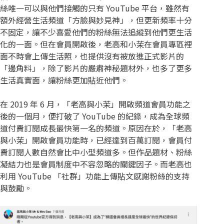
絲唯一可以與他們接觸的只有 YouTube 平台，雖然有
額外經營生活頻道「方臉與妙見神」，但更新頻率十分
不固定，讓不少喜愛他們的粉絲無法追縱到他們更生活
化的一面。但在會員開啟後，老高和小茉在會員專區裡
面不時會上傳生活照，也提供沒有被放進正式影片的
「邊角料」，除了影片的嚴肅神秘題材外，也多了更多
生活真實面，讓粉絲更加貼近他們。
在 2019 年 6 月，「老高與小茉」開啟頻道會員功能之
後的一個月，便打破了 YouTube 的紀錄，成為全球頻
道付費訂閱成長最快第一名的頻道。原因在於，「老高
與小茉」開啟會員功能時，已經達到百萬訂閱，會員付
費訂閱人數自然會比中小型頻道多。但作品題材、粉絲
凝結力也是會員制度中不容忽略的關鍵因子。而老高也
利用 YouTube 「社群」功能上傳貼文感謝粉絲的支持
與鼓勵。