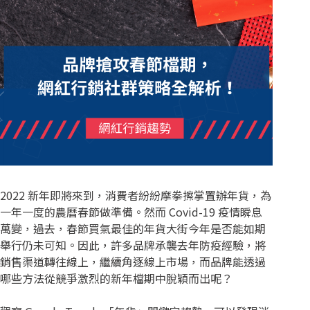
2022 新年即將來到，消費者紛紛摩拳擦掌置辦年貨，為
一年一度的農曆春節做準備。然而 Covid-19 疫情瞬息
萬變，過去，春節買氣最佳的年貨大街今年是否能如期
舉行仍未可知。因此，許多品牌承襲去年防疫經驗，將
銷售渠道轉往線上，繼續角逐線上市場，而品牌能透過
哪些方法從競爭激烈的新年檔期中脫穎而出呢？