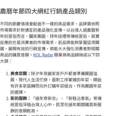
農曆年節四大網紅行銷產品類別
不同的節慶情境會創造不一樣的商品需求，品牌需依照
市場需求針對適宜的產品強化宣傳。以台灣人過農曆新
年的習俗而言，闔家團圓、拜年送禮等傳統習俗，其實
反應的也是消費者的市場需求，若品牌能夠掌握這項關
鍵，展開有效的行銷宣傳，將能大大強化消費者對相關
商品的購買意願。
KOL Radar
簡單將商品歸納成以下四
大類：
美食菜餚：
除夕年夜飯家家戶戶都會準備團圓佳
餚，現代人生活忙碌，面對工序繁雜的年菜，開始
有許多家庭轉而向外訂購年菜組合，作為團圓年菜
的選擇。
新的服飾：
「過年穿新衣」、「新鞋沾喜氣」等傳
統習俗深植台灣人心中，民眾在過年期間購買新服
飾的意願較高。