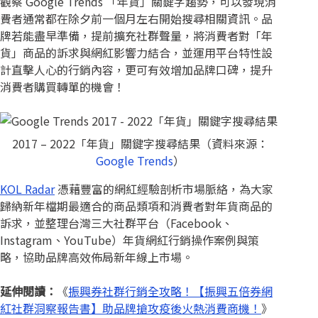
觀察 Google Trends 「年貨」關鍵字趨勢，可以發現消
費者通常都在除夕前一個月左右開始搜尋相關資訊。品
牌若能盡早準備，提前擴充社群聲量，將消費者對「年
貨」商品的訴求與網紅影響力結合，並運用平台特性設
計直擊人心的行銷內容，更可有效增加品牌口碑，提升
消費者購買轉單的機會！
2017 – 2022「年貨」關鍵字搜尋結果（資料來源：
Google Trends
）
KOL Radar
憑藉豐富的網紅經驗剖析市場脈絡，為大家
歸納新年檔期最適合的商品類項和消費者對年貨商品的
訴求，並整理台灣三大社群平台（Facebook、
Instagram、YouTube）年貨網紅行銷操作案例與策
略，協助品牌高效佈局新年線上市場。
延伸閱讀：
《
振興券社群行銷全攻略！【振興五倍券網
紅社群洞察報告書】助品牌搶攻疫後火熱消費商機！
》