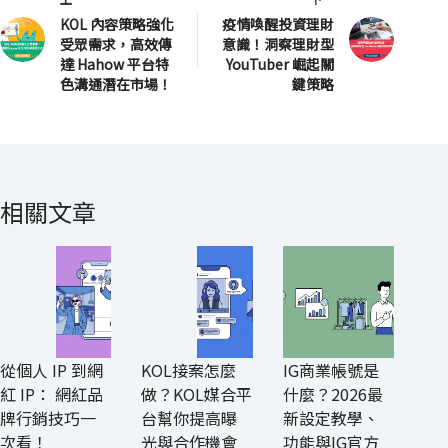
KOL 內容策略強化
疫情喚醒投資理財
受眾需求，高效傳
意識！洞察理財型
達 Hahow 平台特
YouTuber 崛起關
色溝通潛在市場！
鍵策略
相關文章
從個人 IP 到網
KOL接案怎麼
IG商業帳號是
紅 IP： 網紅品
做？KOL媒合平
什麼？2026最
牌行銷技巧一
台幫你提高曝
新設定教學、
次看！
光與合作機會
功能與IG官方