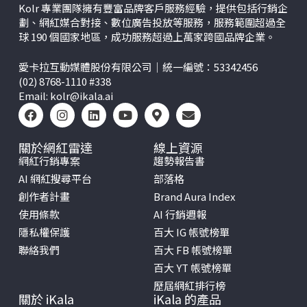
Kolr 專業團隊擁有豐富品牌客戶服務經驗，提供包括行銷企
劃、網紅媒合對接、數位廣告投放等服務，服務範圍超過全
球 190 個國家地區，成功服務超過上萬家跨國品牌企業。
愛卡拉互動媒體股份有限公司｜統一編號：53342456
(02) 8768-1110 #338
Email:
kolr@ikala.ai
關於網紅雷達
線上資源
網紅行銷專案
趨勢報告書
AI 網紅搜尋平台
部落格
創作者計畫
Brand Aura Index
使用條款
AI 行銷週報
隱私權保護
百大 IG 帳號榜單
聯絡我們
百大 FB 帳號榜單
百大 YT 帳號榜單
歷屆網紅排行榜
關於 iKala
iKala 的產品