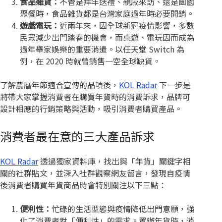
食品雜貨：
不管是拜年送禮、親戚來訪、還是團園
聚餐時，食品雜貨都是台灣家庭過年時必要開銷。
遊戲電玩：
近兩年來，因全球新冠疫情影響，多數
民眾減少出門踏春的機會，而桌遊、電玩因而成為
過年舉家娛樂的重要消遣。以任天堂 Switch 為
例，在 2020 時就曾銷售一空全球缺貨。
了解農曆年節適合宣傳的品項後，
KOL Radar
下一步是
將帶大家掌握消費者在購買年貨時的消費訴求，品牌可
設計相應的行銷策略與活動，吸引消費者購買產品。
消費者最在意的三大產品訴求
KOL Radar
透過獨家資料庫，找出與「年貨」關鍵字相
關的社群貼文，並深入社群觀察網友留言，發現自疫情
後消費者購買年貨商品時會特別關注以下三點：
便利性：
忙碌的生活型態與疫情降低出門意願，強
化了消費者對「便利性」的需求。置辦年貨時，消