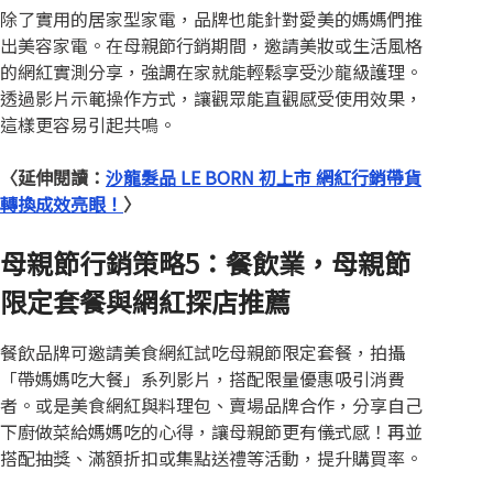
除了實用的居家型家電，品牌也能針對愛美的媽媽們推
出美容家電。在母親節行銷期間，邀請美妝或生活風格
的網紅實測分享，強調在家就能輕鬆享受沙龍級護理。
透過影片示範操作方式，讓觀眾能直觀感受使用效果，
這樣更容易引起共鳴。
〈延伸閱讀：
沙龍髮品 LE BORN 初上市 網紅行銷帶貨
轉換成效亮眼！
〉
母親節行銷策略5：餐飲業，母親節
限定套餐與網紅探店推薦
餐飲品牌可邀請美食網紅試吃母親節限定套餐，拍攝
「帶媽媽吃大餐」系列影片，搭配限量優惠吸引消費
者。或是美食網紅與料理包、賣場品牌合作，分享自己
下廚做菜給媽媽吃的心得，讓母親節更有儀式感！再並
搭配抽獎、滿額折扣或集點送禮等活動，提升購買率。