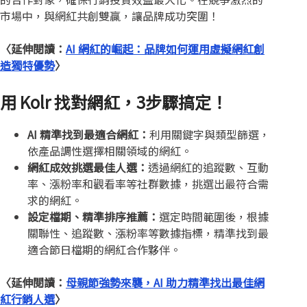
市場中，與網紅共創雙贏，讓品牌成功突圍！
〈延伸閱讀：
AI 網紅的崛起：品牌如何運用虛擬網紅創
造獨特優勢
〉
用 Kolr 找對網紅，3步驟搞定！
AI
精準找到最適合網紅：
利用關鍵字與類型篩選，
依產品調性選擇相關領域的網紅。
網紅成效挑選最佳人選：
透過網紅的追蹤數、互動
率、漲粉率和觀看率等社群數據，挑選出最符合需
求的網紅。
設定檔期、精準排序推薦：
選定時間範圍後，根據
關聯性、追蹤數、漲粉率等數據指標，精準找到最
適合節日檔期的網紅合作夥伴。
〈延伸閱讀：
母親節強勢來襲，AI 助力精準找出最佳網
紅行銷
人選
〉