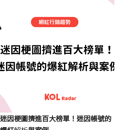
中，美食也是短影音聲量最高的內容之一。透過多項數
據可以發現，「美食」內容在社群的關注度相當高。而
在短影音當道的時代，品牌又該如何運用短影音特性，
打造成功的美食網紅行銷方案？今天 KOL Radar 將針對
台灣兩大短影音平台 TikTok 即 IG Reels，分享整理平
台特色差異與三大吸睛內容關鍵，幫助品牌主更精準的
行銷美食佳餚。
迷因梗圖擠進百大榜單！迷因帳號的
爆紅
解析
與案例