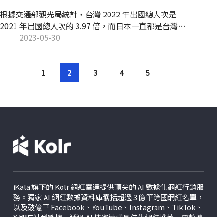
根據交通部觀光局統計，台灣 2022 年出國總人次是
2021 年出國總人次的 3.97 倍，而日本一直都是台灣民
眾旅遊的熱門首選，不少台灣網紅在 2022 下半年開始
2023-05-30
發布許多日本旅遊內容以抓住觀眾眼球。KOL Radar 透
過獨家 AI 網紅資料庫，為品牌帶來 2023 旅遊觀光報告
書，內容包含「 TOP 10 台日跨境網紅」、「台日網紅
1
2
3
4
5
熱門景點」、「海外旅遊網紅三大熱門主題」、「旅遊
網紅常見商業合作案例」等精彩洞察分析，協助品牌打
造更精準的觀光行銷策略！
iKala 旗下的 Kolr 網紅雷達提供頂尖的 AI 數據化網紅行銷服
務。獨家 AI 網紅數據資料庫囊括超過 3 億筆跨國網紅名單，
以及破億筆 Facebook、YouTube、Instagram、TikTok、