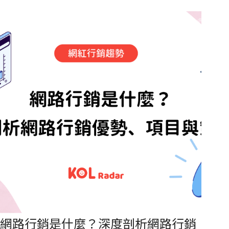
倉儲物流到全球跨境電商，幫助商家用小成本做大生
意，輕鬆解決各種網路營運上的困難。累積至今已協助
超過 35,000 間企業開啟網路事業及數位轉型！近年因應
品牌商家導入Martech（行銷科技）的痛點，CYBERBIZ
攜手 KOL Radar 在內逾70家合作夥伴，共同打造智能生
態圈「CYBERBIZ APP MARKET」（擴充服務市集），
希望能協助用戶數位賦能，並幫助商家打造屬於自己品
牌的超級商店。
網路行銷是什麼？深度剖析網路行銷