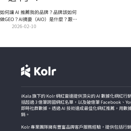
如何讓 AI 推薦我的品牌？品牌該如何
做GEO？AI摘要（AIO）是什麼？跟著
Kolr 團隊一起探究2026搜尋行銷的大
2026-02-10
轉移，成效怎麼計算、SEO沒用了
嗎？如何操作才能讓品牌被看見？網
紅行銷該往什麼方向執行？掌握獨家
流量的關鍵，所有謎題一次揭曉！
iKala 旗下的 Kolr 網紅雷達提供頂尖的 AI 數據化網
括超過 3 億筆跨國網紅名單，以及破億筆 Facebook、YouTu
即時社群數據。透過 AI 技術達成最佳化網紅推薦，用
銷。
Kolr 專業團隊擁有豐富品牌客戶服務經驗，提供包括