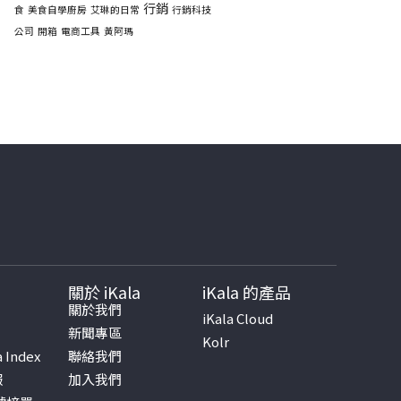
行銷
食
美食自學廚房
艾琳的日常
行銷科技
公司
開箱
電商工具
黃阿瑪
關於 iKala
iKala 的產品
書
關於我們
iKala Cloud
新聞專區
Kolr
a Index
聯絡我們
報
加入我們