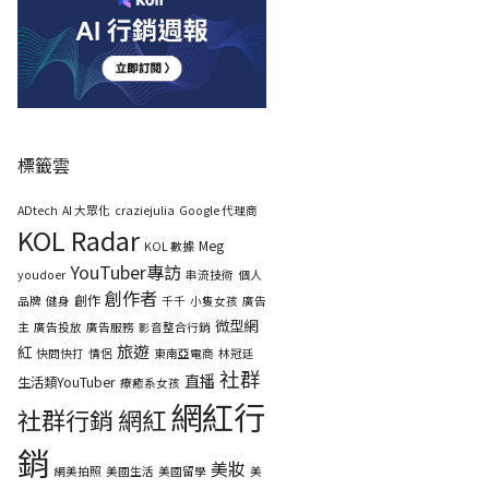
標籤雲
ADtech
AI 大眾化
craziejulia
Google 代理商
KOL Radar
Meg
KOL 數據
YouTuber專訪
youdoer
串流技術
個人
創作者
創作
品牌
健身
千千
小隻女孩
廣告
微型網
主
廣告投放
廣告服務
影音整合行銷
旅遊
紅
快問快打
情侶
東南亞電商
林冠廷
社群
直播
生活類YouTuber
療癒系女孩
網紅行
社群行銷
網紅
銷
美妝
網美拍照
美國生活
美國留學
美