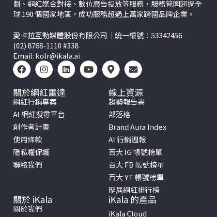
劃、網紅媒合對接、數位廣告投放等服務，服務範圍超過全
球 190 個國家地區，成功服務超過上萬家跨國品牌企業。
愛卡拉互動媒體股份有限公司｜統一編號：53342456
(02) 8768-1110 #338
Email:
kolr@ikala.ai
關於網紅雷達
線上資源
網紅行銷專案
趨勢報告書
AI 網紅搜尋平台
部落格
創作者計畫
Brand Aura Index
使用條款
AI 行銷週報
隱私權保護
百大 IG 帳號榜單
聯絡我們
百大 FB 帳號榜單
百大 YT 帳號榜單
歷屆網紅排行榜
關於 iKala
iKala 的產品
關於我們
iKala Cloud