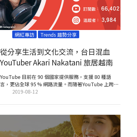
網紅專訪
Trends 趨勢分享
從分享生活到文化交流，台日混血
YouTuber Akari Nakatani 旅居越南
YouTube 目前在 90 個國家提供服務，支援 80 種語
言，更佔全球 95 % 網路流量。而隨著YouTube 上跨國
傳播者日漸增長，YouTuber 不僅是內容創作者，同時
2019-08-12
更扮演著文化交流的第一線角色。現年 25 歲，台日混血
的 Akari Nakatani，在 2016 年 5 月底移居越南胡志明
市，除了展開截然不同的新生活外，也開設 YouTube
頻道 aNcari Room，主要分享在越南的生活體驗、以及
越南語教學，近日也被評選為日本 YouTuber 的後起新
星。