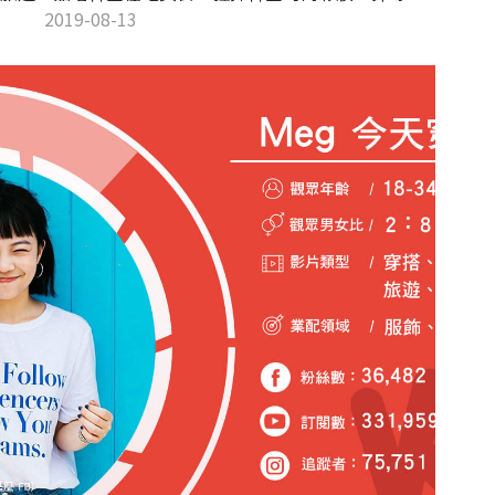
大門流行趨勢、走入明洞體驗布帳馬車的街邊小吃。梨
2019-08-13
大、弘大怎麼買怎麼玩最划算？讓生活在韓國的
YouTuber艾琳將私房行程大公開～教你如何好吃好玩好
划算，荷包行李滿滿滿，來一趟超值韓國行！