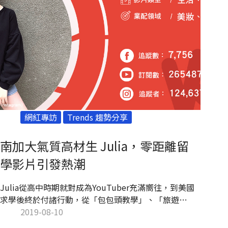
網紅專訪
Trends 趨勢分享
南加大氣質高材生 Julia，零距離留
學影片引發熱潮
Julia從高中時期就對成為YouTuber充滿嚮往，到美國
求學後終於付諸行動，從「包包頭教學」、「旅遊
Vlog：跟著我去紐約」、「韓國起司辣泡麵挑戰」、
2019-08-10
「我在美國的生活：沒有上課一個人的日子」等，以日