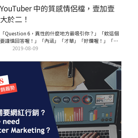
YouTuber 中的質感情侶檔，壹加壹
大於二！
「Question 6，異性的什麼地方最吸引你？」「欸這個
要謹慎回答喔！」「內涵」「才華」「好爛喔！」「你
也說謊啊，誰第一眼會看才華，你第一眼就看到人家才
2019-08-09
華是不是，騙！」LEAN 和 ILLY 用無痛軟棒互相一陣暴
打後，又繼續下一個問題。像這樣情侶間自然有趣的互
動，正是壹加壹 ILLY and LEAN 頻道的特色之一。今年
27 歲的 ILLY 和 LEAN 情侶檔，從 2015 年開始經營
YouTube 頻道，由玩具、食玩小物開箱開始，漸漸新增
生活、旅行等多樣類型的質感影片，目前已累積逾 23 萬
訂閱數。